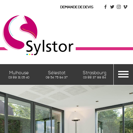
DEMANDE DE DEVIS
Mulhouse
Sélestat
Strasbourg
03 89 31 05 40
09 54 75 94 37
03 88 37 99 84
VÉRANDAS
PERGOLAS
& PERGOLOUNGE
Vérandas