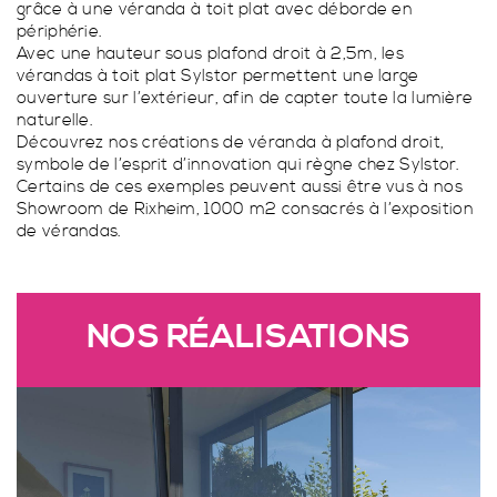
grâce à une véranda à toit plat avec déborde en
Porte fenêtre coulissante à 2 vantaux à galandage
périphérie.
Avec une hauteur sous plafond droit à 2,5m, les
vérandas à toit plat Sylstor permettent une large
ouverture sur l’extérieur, afin de capter toute la lumière
naturelle.
VÉRANDA CONTEMPORAINE
TOUS LES STORES
Découvrez nos créations de véranda à plafond droit,
symbole de l’esprit d’innovation qui règne chez Sylstor.
Certains de ces exemples peuvent aussi être vus à nos
PERGOLA TRADITIONNELLE
GARDE-CORPS SUR MESURE
Showroom de Rixheim, 1000 m2 consacrés à l’exposition
de vérandas.
SPA
FERMETURES
NOS RÉALISATIONS
VÉRANDA TRADITIONNELLES
STORES EXTÉRIEURS
PERGOLA CONTEMPORAINE
PORTAILS SUR MESURE
SPA PARFAITEMENT INTÉGRÉ À HABSHEIM