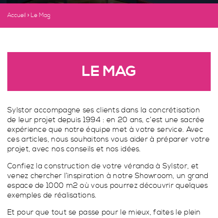
Véranda classique
PORTAILS
& GARDE-CORPS
Accueil
»
Le Mag
Véranda contemporaine
Pergolas & Pergolounge
Toit plat
Pergola contemporaine
STORES, VOLETS
& ACCESSOIRES
Créations originales
Pergola classique
Portails & garde-corps
LE MAG
PergoLounge
Portails
FERMETURES
Pergola photovoltaïque
Garde-corps
Stores, volets & accessoires
Stores intérieurs
Sylstor accompagne ses clients dans la concrétisation
SPA
de leur projet depuis 1994 : en 20 ans, c’est une sacrée
Stores extérieurs
Fermetures
expérience que notre équipe met à votre service. Avec
ces articles, nous souhaitons vous aider à préparer votre
Volets roulants
Portes Sylstor
Demande de devis
projet, avec nos conseils et nos idées.
Accessoires pour véranda
Porte fenêtres 2 battants oscillo-battant
Spa
Confiez la construction de votre véranda à Sylstor, et
TOIT PLAT
Fenêtres et porte fenêtres 2 battants
Spa à Wittelsheim
venez chercher l’inspiration à notre Showroom, un grand
espace de 1000 m2 où vous pourrez découvrir quelques
Porte fenêtre coulissante à 2 vantaux
Spa parfaitement intégré à Habsheim
LE PERGOLOUNGE
exemples de réalisations.
PAR SYLSTOR
DES PORTAILS TOUS STYLES
Fenêtres 2 battants oscillo-battant
Spa Sport
Et pour que tout se passe pour le mieux, faites le plein