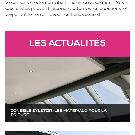
de conseils : réglementation, matériaux, isolation… Nos
Porte fenêtre coulissante à 2 vantaux à galandage
spécialistes peuvent répondre à toutes les questions, et
préparent le terrain avec nos fiches conseil !
VÉRANDA CONTEMPORAINE
TOUS LES STORES
LES ACTUALITÉS
PERGOLA TRADITIONNELLE
GARDE-CORPS SUR MESURE
SPA
FERMETURES
VÉRANDA TRADITIONNELLES
STORES EXTÉRIEURS
CONSEILS SYLSTOR : LES MATÉRIAUX POUR LA
TOITURE
PERGOLA CONTEMPORAINE
PORTAILS SUR MESURE
SPA PARFAITEMENT INTÉGRÉ À HABSHEIM