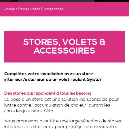
Véranda classique
PORTAILS
& GARDE-CORPS
Accueil
»
Stores, volets & accessoires
Véranda contemporaine
Pergolas & Pergolounge
Toit plat
Pergola contemporaine
STORES, VOLETS
& ACCESSOIRES
Créations originales
Pergola classique
Portails & garde-corps
STORES, VOLETS &
PergoLounge
Portails
FERMETURES
ACCESSOIRES
Pergola photovoltaïque
Garde-corps
Stores, volets & accessoires
Stores intérieurs
SPA
Stores extérieurs
Fermetures
Complétez votre installation avec un store
intérieur/extérieur ou un volet roulant Sylstor
Volets roulants
Portes Sylstor
Demande de devis
Accessoires pour véranda
Porte fenêtres 2 battants oscillo-battant
Des stores qui répondent à tous les besoins
Spa
TOIT PLAT
La pose d’un store est une solution indispensable pour
Fenêtres et porte fenêtres 2 battants
Spa à Wittelsheim
luttre contre l’accumulation de chaleur, durant les
chaudes journées d’été.
Porte fenêtre coulissante à 2 vantaux
Spa parfaitement intégré à Habsheim
LE PERGOLOUNGE
PAR SYLSTOR
DES PORTAILS TOUS STYLES
Nous proposons à ce titre une large sélection de stores
Fenêtres 2 battants oscillo-battant
Spa Sport
intérieurs et extérieurs, pour protéger au mieux votre