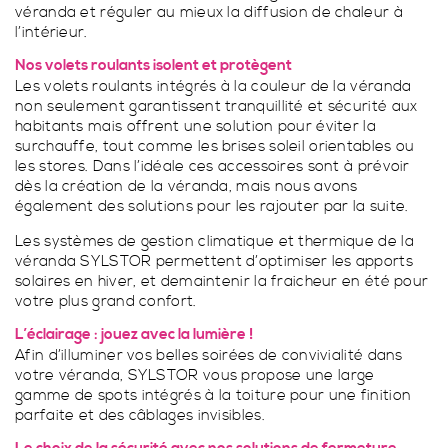
véranda et réguler au mieux la diffusion de chaleur à
Porte fenêtre coulissante à 2 vantaux à galandage
l’intérieur.
Nos volets roulants isolent et protègent
Les volets roulants intégrés à la couleur de la véranda
non seulement garantissent tranquillité et sécurité aux
VÉRANDA CONTEMPORAINE
TOUS LES STORES
habitants mais offrent une solution pour éviter la
surchauffe, tout comme les brises soleil orientables ou
les stores. Dans l’idéale ces accessoires sont à prévoir
PERGOLA TRADITIONNELLE
GARDE-CORPS SUR MESURE
dès la création de la véranda, mais nous avons
également des solutions pour les rajouter par la suite.
SPA
Les systèmes de gestion climatique et thermique de la
FERMETURES
véranda SYLSTOR permettent d’optimiser les apports
solaires en hiver, et demaintenir la fraicheur en été pour
votre plus grand confort.
VÉRANDA TRADITIONNELLES
STORES EXTÉRIEURS
L’éclairage : jouez avec la lumière !
Afin d’illuminer vos belles soirées de convivialité dans
votre véranda, SYLSTOR vous propose une large
gamme de spots intégrés à la toiture pour une finition
PERGOLA CONTEMPORAINE
PORTAILS SUR MESURE
parfaite et des câblages invisibles.
SPA PARFAITEMENT INTÉGRÉ À HABSHEIM