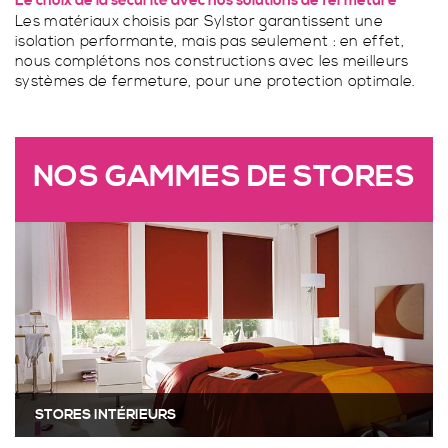
Le choix de la sécurité avec nos solutions de fermeture
FENÊTRES ET PORTE FENÊTRES 2 BATTANTS
Les matériaux choisis par Sylstor garantissent une
isolation performante, mais pas seulement : en effet,
nous complétons nos constructions avec les meilleurs
systèmes de fermeture, pour une protection optimale.
STORES INTÉRIEURS
NOS GAMMES DE STORES
SPA SPORT
PORTE FENÊTRE COULISSANTE À 2 VANTAUX À
GALANDAGE
STORES INTÉRIEURS