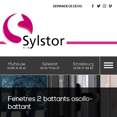
DEMANDE DE DEVIS
Mulhouse
Sélestat
Strasbourg
03 89 31 05 40
09 54 75 94 37
03 88 37 99 84
VÉRANDAS
Fenêtres 2 battants oscillo-
PERGOLAS
battant
& PERGOLOUNGE
Vérandas