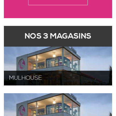
FENÊTRES ET PORTE FENÊTRES 2 BATTANTS
STORES INTÉRIEURS
NOS 3 MAGASINS
SPA SPORT
PORTE FENÊTRE COULISSANTE À 2 VANTAUX À
GALANDAGE
MULHOUSE