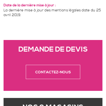
FENÊTRES ET PORTE FENÊTRES 2 BATTANTS
Date de la dernière mise à jour :
La dernière mise à jour des mentions légales date du 25
avril 2019.
STORES INTÉRIEURS
DEMANDE DE DEVIS
SPA SPORT
PORTE FENÊTRE COULISSANTE À 2 VANTAUX À
GALANDAGE
CONTACTEZ-NOUS