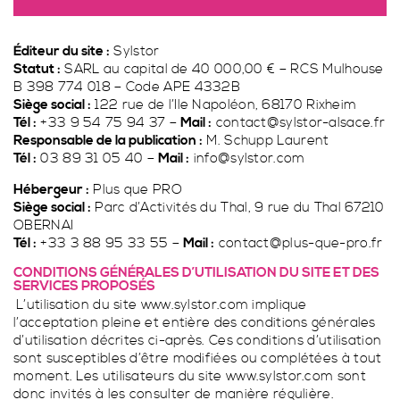
Véranda classique
PORTAILS
& GARDE-CORPS
Véranda contemporaine
Pergolas & Pergolounge
Éditeur du site :
Sylstor
Toit plat
Pergola contemporaine
STORES, VOLETS
Statut :
SARL au capital de 40 000,00 € – RCS Mulhouse
B 398 774 018 – Code APE 4332B
& ACCESSOIRES
Créations originales
Pergola classique
Portails & garde-corps
Siège social :
122 rue de l’Ile Napoléon, 68170 Rixheim
Tél :
+33 9 54 75 94 37 –
Mail :
contact@sylstor-alsace.fr
PergoLounge
Portails
Responsable de la publication :
M. Schupp Laurent
FERMETURES
Tél :
Pergola photovoltaïque
03 89 31 05 40 –
Mail :
info@sylstor.com
Garde-corps
Stores, volets & accessoires
Hébergeur :
Plus que PRO
Stores intérieurs
Siège social :
SPA
Parc d’Activités du Thal, 9 rue du Thal 67210
Stores extérieurs
OBERNAI
Fermetures
Tél :
+33 3 88 95 33 55 –
Mail :
contact@plus-que-pro.fr
Volets roulants
Portes Sylstor
Demande de devis
CONDITIONS GÉNÉRALES D’UTILISATION DU SITE ET DES
SERVICES PROPOSÉS
Accessoires pour véranda
Porte fenêtres 2 battants oscillo-battant
Spa
L’utilisation du site www.sylstor.com implique
TOIT PLAT
Fenêtres et porte fenêtres 2 battants
Spa à Wittelsheim
l’acceptation pleine et entière des conditions générales
d’utilisation décrites ci-après. Ces conditions d’utilisation
Porte fenêtre coulissante à 2 vantaux
Spa parfaitement intégré à Habsheim
LE PERGOLOUNGE
sont susceptibles d’être modifiées ou complétées à tout
PAR SYLSTOR
DES PORTAILS TOUS STYLES
moment. Les utilisateurs du site www.sylstor.com sont
Fenêtres 2 battants oscillo-battant
Spa Sport
donc invités à les consulter de manière régulière.