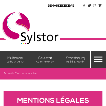
DEMANDE DE DEVIS
Mulhouse
Sélestat
Strasbourg
03 89 31 05 40
09 54 75 94 37
03 88 37 99 84
Accueil
»
Mentions légales
VÉRANDAS
PERGOLAS
& PERGOLOUNGE
Vérandas
MENTIONS LÉGALES