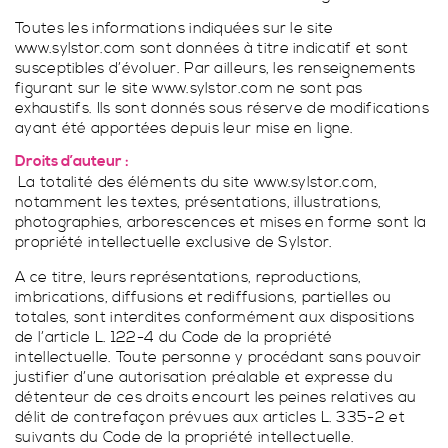
Porte fenêtre coulissante à 2 vantaux à galandage
Toutes les informations indiquées sur le site
www.sylstor.com sont données à titre indicatif et sont
susceptibles d’évoluer. Par ailleurs, les renseignements
figurant sur le site www.sylstor.com ne sont pas
exhaustifs. Ils sont donnés sous réserve de modifications
VÉRANDA CONTEMPORAINE
TOUS LES STORES
ayant été apportées depuis leur mise en ligne.
Droits d’auteur :
La totalité des éléments du site www.sylstor.com,
PERGOLA TRADITIONNELLE
GARDE-CORPS SUR MESURE
notamment les textes, présentations, illustrations,
SPA
photographies, arborescences et mises en forme sont la
propriété intellectuelle exclusive de Sylstor.
FERMETURES
A ce titre, leurs représentations, reproductions,
imbrications, diffusions et rediffusions, partielles ou
totales, sont interdites conformément aux dispositions
VÉRANDA TRADITIONNELLES
STORES EXTÉRIEURS
de l’article L. 122-4 du Code de la propriété
intellectuelle. Toute personne y procédant sans pouvoir
justifier d’une autorisation préalable et expresse du
détenteur de ces droits encourt les peines relatives au
PERGOLA CONTEMPORAINE
PORTAILS SUR MESURE
délit de contrefaçon prévues aux articles L. 335-2 et
SPA PARFAITEMENT INTÉGRÉ À HABSHEIM
suivants du Code de la propriété intellectuelle.