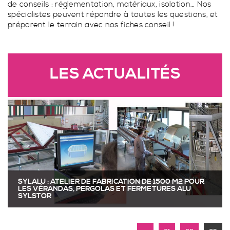
de conseils : réglementation, matériaux, isolation… Nos
Porte fenêtre coulissante à 2 vantaux à galandage
spécialistes peuvent répondre à toutes les questions, et
préparent le terrain avec nos fiches conseil !
VÉRANDA CONTEMPORAINE
TOUS LES STORES
LES ACTUALITÉS
PERGOLA TRADITIONNELLE
GARDE-CORPS SUR MESURE
SPA
FERMETURES
VÉRANDA TRADITIONNELLES
STORES EXTÉRIEURS
SYLALU : ATELIER DE FABRICATION DE 1500 M2 POUR
LES VÉRANDAS, PERGOLAS ET FERMETURES ALU
SYLSTOR
PERGOLA CONTEMPORAINE
PORTAILS SUR MESURE
SPA PARFAITEMENT INTÉGRÉ À HABSHEIM