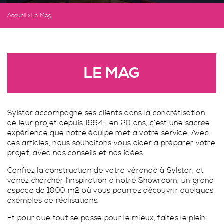
Véranda classique
PORTAILS
& GARDE-CORPS
Accueil
»
Le Mag
Véranda contemporaine
Pergolas & Pergolounge
Toit plat
Pergola contemporaine
STORES, VOLETS
& ACCESSOIRES
Créations originales
Pergola classique
Portails & garde-corps
LE MAG
PergoLounge
Portails
FERMETURES
Pergola photovoltaïque
Garde-corps
Stores, volets & accessoires
Stores intérieurs
Sylstor accompagne ses clients dans la concrétisation
SPA
de leur projet depuis 1994 : en 20 ans, c’est une sacrée
Stores extérieurs
Fermetures
expérience que notre équipe met à votre service. Avec
ces articles, nous souhaitons vous aider à préparer votre
Volets roulants
Portes Sylstor
Demande de devis
projet, avec nos conseils et nos idées.
Accessoires pour véranda
Porte fenêtres 2 battants oscillo-battant
Spa
Confiez la construction de votre véranda à Sylstor, et
TOIT PLAT
Fenêtres et porte fenêtres 2 battants
Spa à Wittelsheim
venez chercher l’inspiration à notre Showroom, un grand
espace de 1000 m2 où vous pourrez découvrir quelques
Porte fenêtre coulissante à 2 vantaux
Spa parfaitement intégré à Habsheim
LE PERGOLOUNGE
exemples de réalisations.
PAR SYLSTOR
DES PORTAILS TOUS STYLES
Fenêtres 2 battants oscillo-battant
Spa Sport
Et pour que tout se passe pour le mieux, faites le plein